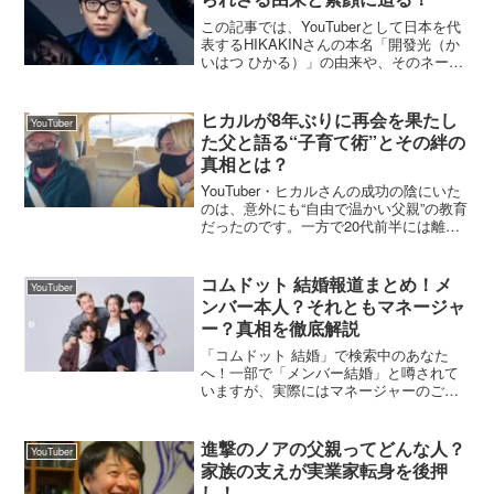
この記事では、YouTuberとして日本を代
表するHIKAKINさんの本名「開發光（か
いはつ ひかる）」の由来や、そのネーミ
ングにまつわるエピソードを時系列で整
理しながら、SNSやネットの反応、他の
クリエイターとの関連性まで、信頼性を
ヒカルが8年ぶりに再会を果たし
YouTuber
重視し...
た父と語る“子育て術”とその絆の
真相とは？
YouTuber・ヒカルさんの成功の陰にいた
のは、意外にも“自由で温かい父親”の教育
だったのです。一方で20代前半には離婚
により一時期父との絆が途切れたもの
の、再会を果たした今、さらに親子関係
が深まっています。そのエピソードを時
コムドット 結婚報道まとめ！メ
YouTuber
系列でわかり...
ンバー本人？それともマネージャ
ー？真相を徹底解説
「コムドット 結婚」で検索中のあなた
へ！一部で「メンバー結婚」と噂されて
いますが、実際にはマネージャーのごう
たさんが結婚。「メンバーか？」「本
当？」と気になる声に応えるべく、経緯
やSNS反応、他有名YouTuberとの違いま
進撃のノアの父親ってどんな人？
YouTuber
でしっかり整理し...
家族の支えが実業家転身を後押
し！