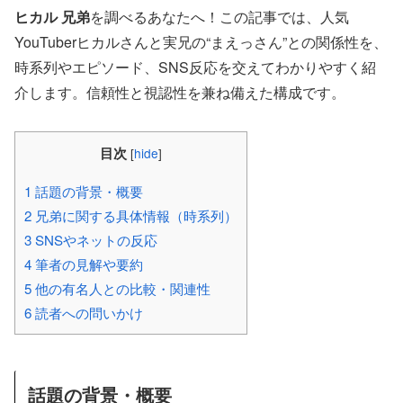
ヒカル 兄弟
を調べるあなたへ！この記事では、人気
YouTuberヒカルさんと実兄の“まえっさん”との関係性を、
時系列やエピソード、SNS反応を交えてわかりやすく紹
介します。信頼性と視認性を兼ね備えた構成です。
目次
[
hide
]
1
話題の背景・概要
2
兄弟に関する具体情報（時系列）
3
SNSやネットの反応
4
筆者の見解や要約
5
他の有名人との比較・関連性
6
読者への問いかけ
話題の背景・概要