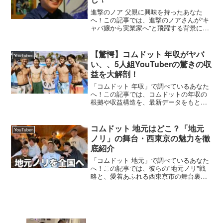
進撃のノア 父親に興味を持ったあなた
へ！この記事では、進撃のノアさんが“キ
ャバ嬢から実業家へ”と飛躍する背景にあ
った、父親の存在や家族との関係を丁寧
にまとめています。家族愛や育ちの影響
が気になる方におすすめです。話題の背
【驚愕】コムドット 年収がヤバ
YouTuber
景・概要まず、進撃の...
い、、5人組YouTuberの驚きの収
益を大解剖！
「コムドット 年収」で調べているあなた
へ！この記事では、コムドットの年収の
根拠や収益構造を、最新データをもとに
時系列で詳しく解説します。SNSやネッ
トの反応、他の有名YouTuberとの比較も
交えながら、分かりやすくまとめまし
コムドット 地元はどこ？「地元
YouTuber
た。話題の背景...
ノリ」の舞台・西東京の魅力を徹
底紹介
「コムドット 地元」で調べているあなた
へ！この記事では、彼らの"地元ノリ"戦
略と、愛着あふれる西東京市の舞台裏を
時系列で深掘りします。SNSやファンの
反応、他のYouTuberとの違いも交えなが
ら、読みごたえのある内容に仕上げまし
た。話題の...