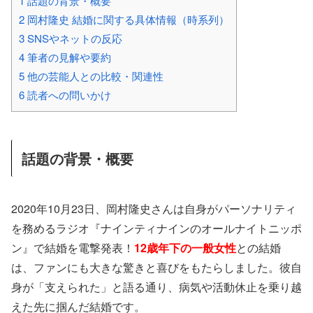
1
話題の背景・概要
2
岡村隆史 結婚に関する具体情報（時系列）
3
SNSやネットの反応
4
筆者の見解や要約
5
他の芸能人との比較・関連性
6
読者への問いかけ
話題の背景・概要
2020年10月23日、岡村隆史さんは自身がパーソナリティ
を務めるラジオ『ナインティナインのオールナイトニッポ
ン』で結婚を電撃発表！
12歳年下の一般女性
との結婚
は、ファンにも大きな驚きと喜びをもたらしました。彼自
身が「支えられた」と語る通り、病気や活動休止を乗り越
えた先に掴んだ結婚です。