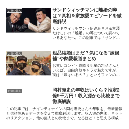
報と、その真相＆ファンの声を丁寧に整
理しました🎯話題の背景・概要 粗品さん
サンドウィッチマンに離婚の噂
お笑い芸人
は**未婚*...
は？真相＆家族愛エピソードを徹
底解説
サンドウィッチマン（伊達みきお＆富澤
たけし）の「離婚」の噂について調べて
いるあなたへ。この記事では「サンドウ
ィッチマン 離婚」という検索に応え、
実際の真相、家族仲、SNSの反応まで信
頼性・視認性重視で詳しく解説します。
粗品結婚はまだ？気になる“嫁候
お笑い芸人
話題の背景・概要まず結...
補”や熱愛報道まとめ
お笑いコンビ・霜降り明星の粗品さんと
いえば、自由奔放キャラが魅力ですが、
実は「嫁はいるの？」というファンの声
もチラホラ…！この記事では「粗品×嫁」
をテーマに、熱愛の噂・結婚観・理想の
嫁像を徹底整理しました。話題の背景・
岡村隆史の年収はいくら？推定2
お笑い芸人
概要 粗品さんは202...
億9千万円！収入源から比較まで
徹底解説
この記事では、ナインティナインの岡村隆史さんの年収を、最新情報
と信頼性あるデータを交えて徹底解説します。収入源の内訳、ネット
のリアクション、他の芸人との比較まで、なるほど！と思える構成で
す。話題の背景・概要岡村隆史さんは1990年にナインテ...