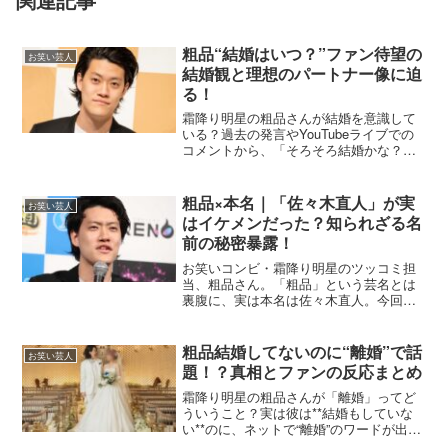
粗品“結婚はいつ？”ファン待望の
お笑い芸人
結婚観と理想のパートナー像に迫
る！
霜降り明星の粗品さんが結婚を意識して
いる？過去の発言やYouTubeライブでの
コメントから、「そろそろ結婚かな？」
と話題に。今回は「粗品×結婚」をテーマ
に、彼の理想像やファンの反応をわかり
やすく整理しました！話題の背景・概要
粗品×本名｜「佐々木直人」が実
お笑い芸人
粗品さんは**...
はイケメンだった？知られざる名
前の秘密暴露！
お笑いコンビ・霜降り明星のツッコミ担
当、粗品さん。「粗品」という芸名とは
裏腹に、実は本名は佐々木直人。今回
は、「粗品×本名」にまつわるエピソード
や由来、SNSでの反響までまとめまし
た！話題の背景・概要 粗品さんの本名は
粗品結婚してないのに“離婚”で話
お笑い芸人
佐々木直人（ささき な...
題！？真相とファンの反応まとめ
霜降り明星の粗品さんが「離婚」ってど
ういうこと？実は彼は**結婚もしていな
い**のに、ネットで“離婚”のワードが出回
って話題に！今回は「粗品×離婚」の誤情