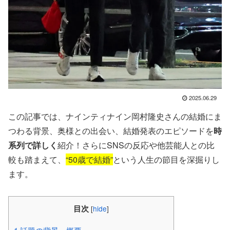
2025.06.29
この記事では、ナインティナイン岡村隆史さんの結婚にま
つわる背景、奥様との出会い、結婚発表のエピソードを
時
系列で詳しく
紹介！さらにSNSの反応や他芸能人との比
較も踏まえて、
“50歳で結婚”
という人生の節目を深掘りし
ます。
目次
[
hide
]